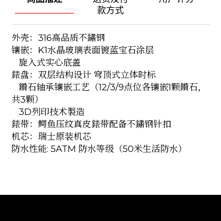
款方式
外壳：316高品质不鏽钢
镶嵌：K1水晶玻璃表面镀蓝宝石涂层
旋入式实心底盖
錶盘：双层结构设计 穹顶式立体时标
鑽石轴承镶嵌工艺（12/3/9点位各镶嵌1颗鑽石，
共3颗）
3D列印技术製造
錶带：鳄鱼压纹真皮錶带配备不鏽钢针扣
机芯：瑞士原装机芯
防水性能: 5ATM 防水等级（50米生活防水）