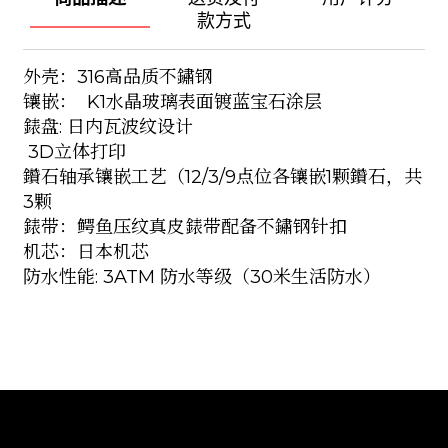
款方式
外壳：316高品质不鏽钢
镶嵌： K1水晶玻璃表面镀蓝宝石涂层
錶盘: 日内瓦波纹设计
3D立体打印
鑽石轴承镶嵌工艺（12/3/9点位各镶嵌1颗鑽石，共
3颗
錶带：鳄鱼压纹真皮錶带配备不鏽钢针扣
机芯：日本机芯
防水性能: 3ATM 防水等级（30米生活防水）