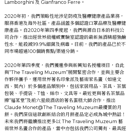
Lamborghini 及 Gianfranco Ferre。
2020年初，我們策略性地涉足防疫及醫療健康產品業務，
服務香港及海外社區，產品涵蓋多個認證口罩品牌及醫療健
康產品。自2020年第四季度起，我們與源自日本的科技公
司合作，推出經世界級權威實驗室認證的最新無酒精超強鹼
性水，能殺滅99.9%細菌及病毒。目前，我們的產品已於不
同市場超過100個銷售點/渠道分銷。
2020年第四季度，我們獲邀參與新興知名授權項目，自此
與“The Traveling Muzeum”展開緊密合作，並與主要合
作夥伴攜手，運用世界著名印象派及藝術家名畫（如達文
西、莫內）於多個產品類別中，包括家居用品、茶具、茶葉
包裝、手提袋、T恤、絲巾、文具等。最近更與著名茶葉品
牌“福茗堂”及前六星級酒店的著名蛋糕大師合作，推出
Claude Monet@The Traveling Muzeum最優質的月
餅。我們深信這款創新結合的月餅產品定必成為城中熱話！
未來我們將繼續推出更多以 The Traveling Muzeum 藝
術世界名畫合作的產品，當中亦包括我們公司獨有、最具經