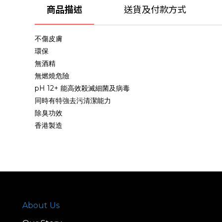
商品描述
送貨及付款方式
不傷皮膚
環保
無酒精
無燃燒危險
pH 12+
能高效殺滅細菌及病毒
同時有特強去污清潔能力
除臭功效
香港製造
About Us