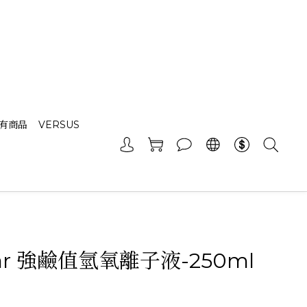
有商品
VERSUS
tar 強鹼值氫氧離子液-250ml