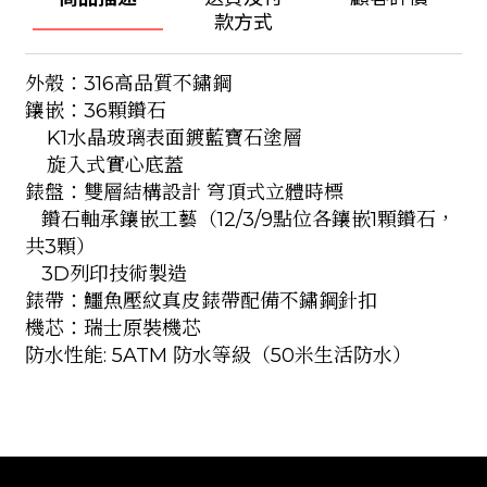
款方式
外殼：316高品質不鏽鋼
鑲嵌：36顆鑽石
K1水晶玻璃表面鍍藍寶石塗層
旋入式實心底蓋
錶盤：雙層結構設計 穹頂式立體時標
鑽石軸承鑲嵌工藝（12/3/9點位各鑲嵌1顆鑽石，
共3顆）
3D列印技術製造
錶帶：鱷魚壓紋真皮錶帶配備不鏽鋼針扣
機芯：瑞士原裝機芯
防水性能: 5ATM 防水等級（50米生活防水）