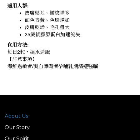
適用人群
:
皮膚鬆弛、皺紋增多
面色暗黃、色斑增加
皮膚乾燥、毛孔粗大
25
歲後膠原蛋白加速流失
食用方法
:
2
每日
粒，溫水送服
【注意事項】
海鮮過敏者
凝血障礙
者
孕哺乳期請遵醫
囑
/
About Us
Our Story
Our Spirit