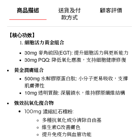
商品描述
送貨及付
顧客評價
款方式
】
【核心功效
細胞活力黃金組合
30mg
(EGT):
麥角硫因
提升細胞活力與更新能力
30mg PQQ:
降低氧化應激，支持細胞健康修復
黃金潤膚組合
500mg
:
水解膠原蛋白肽
小分子更易吸收，支撐
肌膚彈性
10mg
:
透明質酸
深層鎖水，維持膠原纖維結構
強效抗氧化復合物
100mg
:
濃縮紅石榴粉
多種抗氧化成分清除自由基
C
維生素
改善膚色
提升免疫力與血管功能