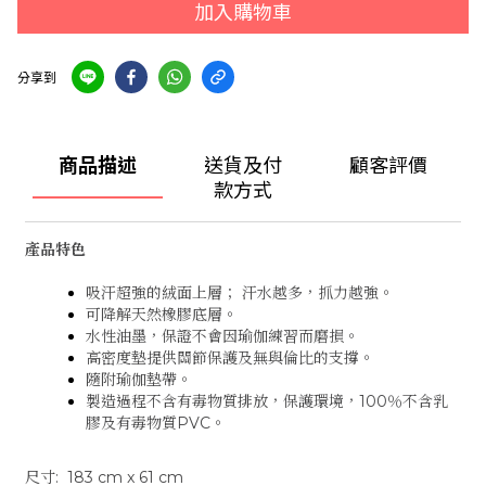
加入購物車
分享到
商品描述
送貨及付
顧客評價
款方式
產品特色
吸汗超強的絨面上層； 汗水越多，抓力越強。
可降解天然橡膠底層。
水性油墨，保證不會因瑜伽練習而磨損。
高密度墊提供關節保護及無與倫比的支撐。
隨附瑜伽墊帶。
製造過程不含有毒物質排放，保護環境，100％不含乳
膠及有毒物質PVC。
尺寸: 183 cm x 61 cm