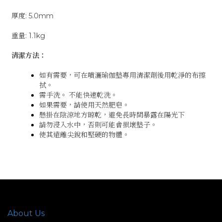
厚度: 5.0mm
重量: 1.1kg
清潔方法：
如有需要，可在噴灑瑜伽墊專用清潔劑後用乾淨的布擦
拭。
需手洗。 不能快速乾洗。
如果需要，請使用天然肥皂。
懸掛在陰涼地方晾乾，避免長時間暴露在陽光下
請勿浸入水中，否則可能會損壞墊子。
使其遠離尖銳和堅硬的物體。
About Us